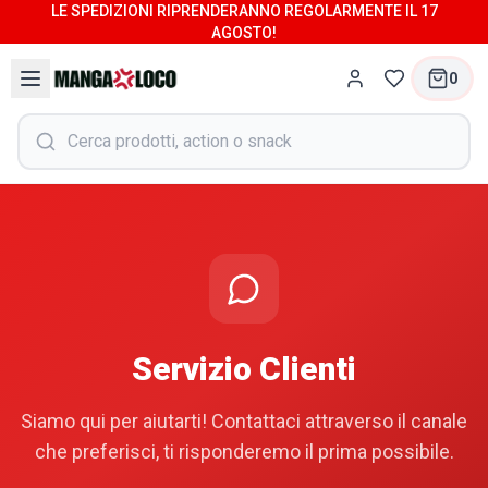
LE SPEDIZIONI RIPRENDERANNO REGOLARMENTE IL 17
AGOSTO!
0
Servizio Clienti
Siamo qui per aiutarti! Contattaci attraverso il canale
che preferisci, ti risponderemo il prima possibile.