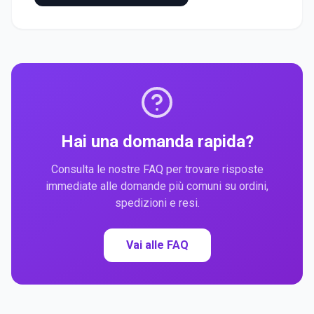
Hai una domanda rapida?
Consulta le nostre FAQ per trovare risposte
immediate alle domande più comuni su ordini,
spedizioni e resi.
Vai alle FAQ