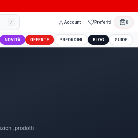
Account
Preferiti
0
/
NOVITÀ
OFFERTE
PREORDINI
BLOG
GUIDE
ioni, prodotti