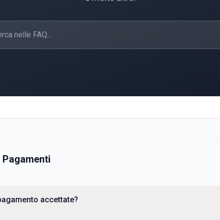
e Pagamenti
e
 pagamento accettate?