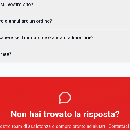
sul vostro sito?
e o annullare un ordine?
apere se il mio ordine è andato a buon fine?
rate?
Non hai trovato la risposta?
nostro team di assistenza è sempre pronto ad aiutarti. Contattaci 