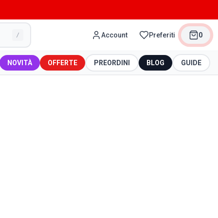
Account
Preferiti
0
/
NOVITÀ
OFFERTE
PREORDINI
BLOG
GUIDE