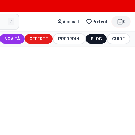
Account
Preferiti
0
/
NOVITÀ
OFFERTE
PREORDINI
BLOG
GUIDE