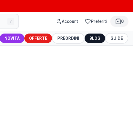
Account
Preferiti
0
/
NOVITÀ
OFFERTE
PREORDINI
BLOG
GUIDE