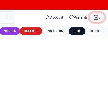
Account
Preferiti
0
/
NOVITÀ
OFFERTE
PREORDINI
BLOG
GUIDE