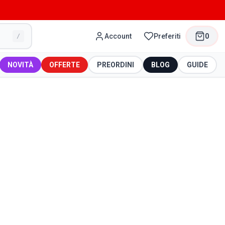
Account
Preferiti
0
/
NOVITÀ
OFFERTE
PREORDINI
BLOG
GUIDE