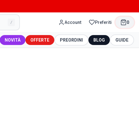
Account
Preferiti
0
/
NOVITÀ
OFFERTE
PREORDINI
BLOG
GUIDE