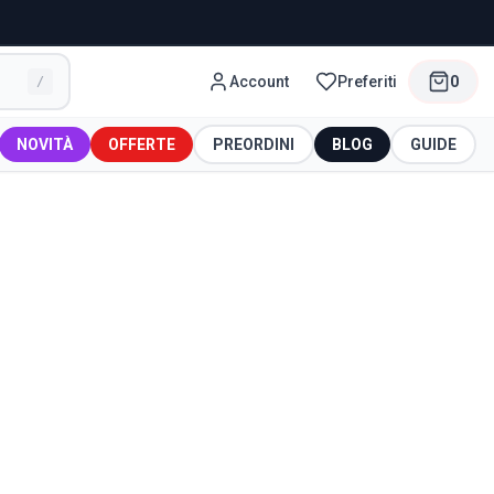
Account
Preferiti
0
/
NOVITÀ
OFFERTE
PREORDINI
BLOG
GUIDE