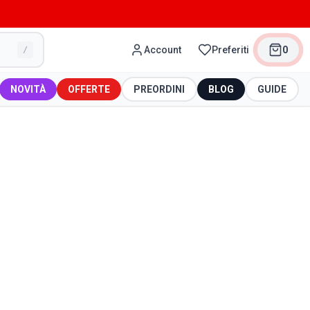
Account
Preferiti
0
/
NOVITÀ
OFFERTE
PREORDINI
BLOG
GUIDE