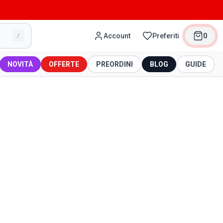
Account
Preferiti
0
/
NOVITÀ
OFFERTE
PREORDINI
BLOG
GUIDE