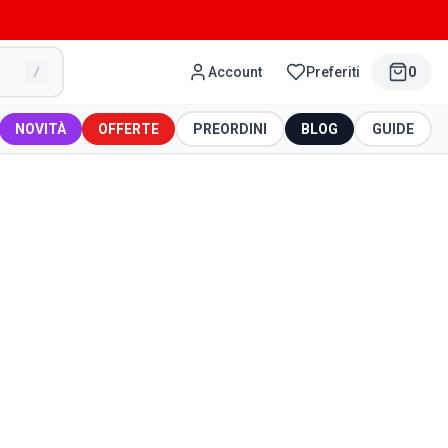
Account
Preferiti
0
/
NOVITÀ
OFFERTE
PREORDINI
BLOG
GUIDE