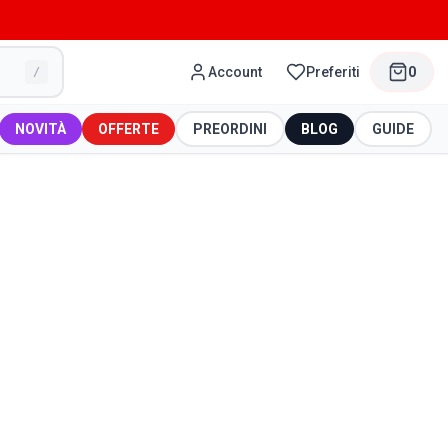
Account
Preferiti
0
/
NOVITÀ
OFFERTE
PREORDINI
BLOG
GUIDE