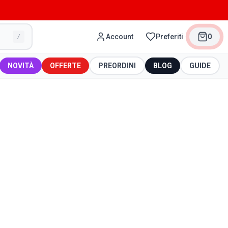
Account
Preferiti
0
/
NOVITÀ
OFFERTE
PREORDINI
BLOG
GUIDE