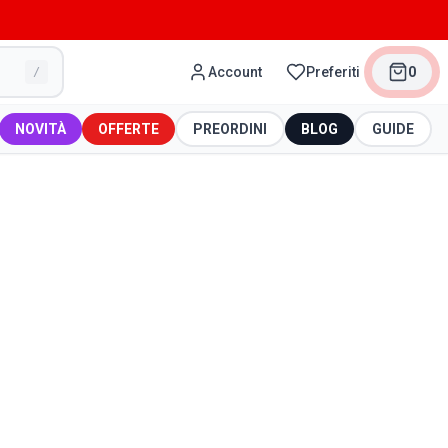
Account
Preferiti
0
/
NOVITÀ
OFFERTE
PREORDINI
BLOG
GUIDE