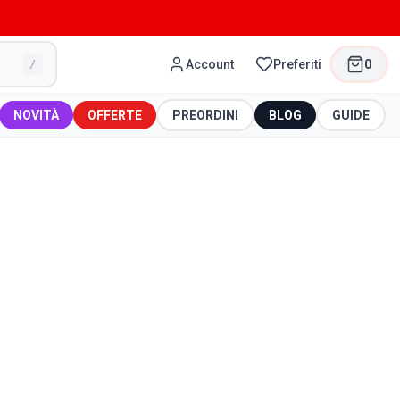
Account
Preferiti
0
/
NOVITÀ
OFFERTE
PREORDINI
BLOG
GUIDE