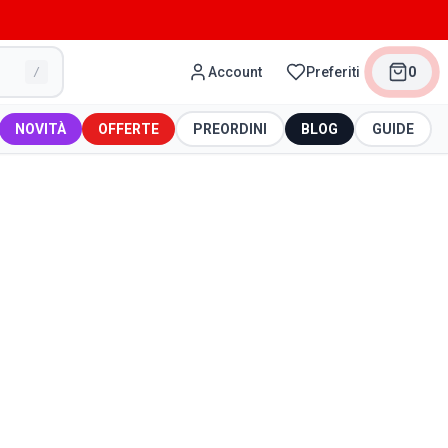
Account
Preferiti
0
/
NOVITÀ
OFFERTE
PREORDINI
BLOG
GUIDE