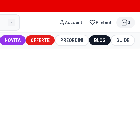
Account
Preferiti
0
/
NOVITÀ
OFFERTE
PREORDINI
BLOG
GUIDE