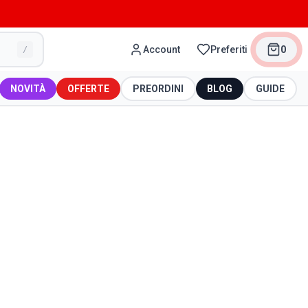
Account
Preferiti
0
/
NOVITÀ
OFFERTE
PREORDINI
BLOG
GUIDE