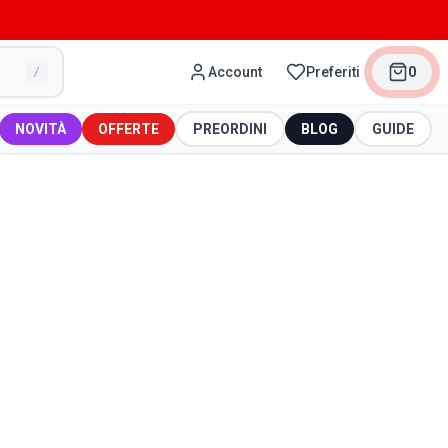
Account
Preferiti
0
/
NOVITÀ
OFFERTE
PREORDINI
BLOG
GUIDE