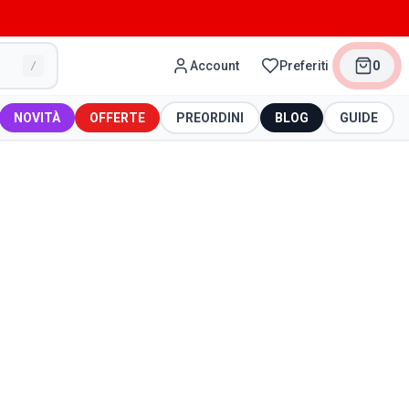
Account
Preferiti
0
/
NOVITÀ
OFFERTE
PREORDINI
BLOG
GUIDE