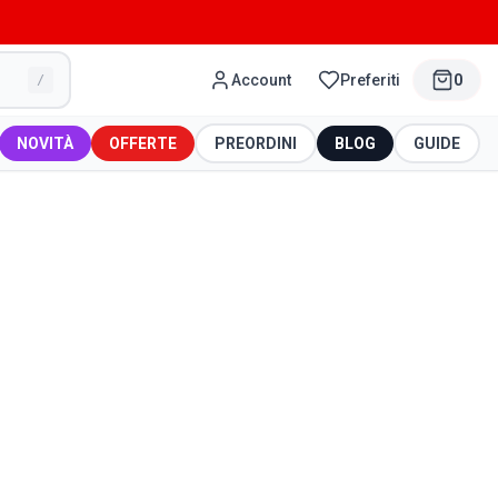
Account
Preferiti
0
/
NOVITÀ
OFFERTE
PREORDINI
BLOG
GUIDE