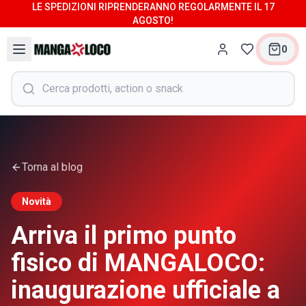
LE SPEDIZIONI RIPRENDERANNO REGOLARMENTE IL 17
AGOSTO!
0
Torna al blog
Novità
Arriva il primo punto
fisico di MANGALOCO:
inaugurazione ufficiale a