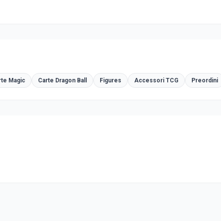
rte Magic
Carte Dragon Ball
Figures
Accessori TCG
Preordini