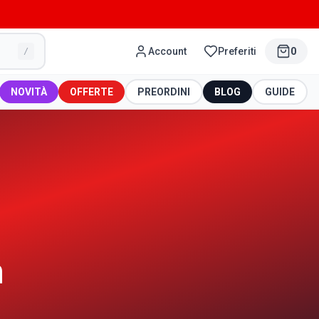
Account
Preferiti
0
/
NOVITÀ
OFFERTE
PREORDINI
BLOG
GUIDE
n