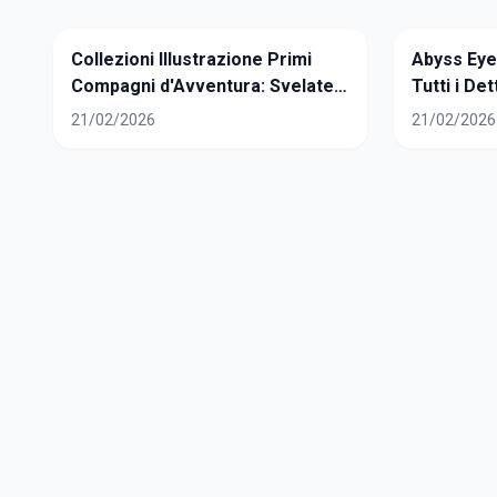
Collezioni Illustrazione Primi
Abyss Eye
Compagni d'Avventura: Svelate
Tutti i De
le Promo della Serie 1
Pokémon
21/02/2026
21/02/2026