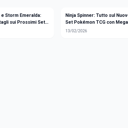
 e Storm Emeralda:
Ninja Spinner: Tutto sul Nuo
ttagli sui Prossimi Set
Set Pokémon TCG con Meg
 TCG
Greninja ex
13/02/2026