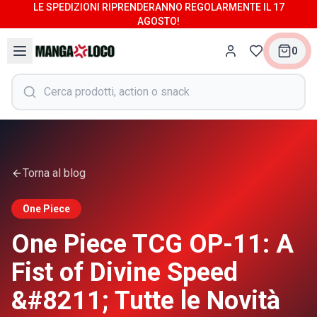
LE SPEDIZIONI RIPRENDERANNO REGOLARMENTE IL 17
AGOSTO!
0
Torna al blog
One Piece
One Piece TCG OP-11: A
Fist of Divine Speed
&#8211; Tutte le Novità