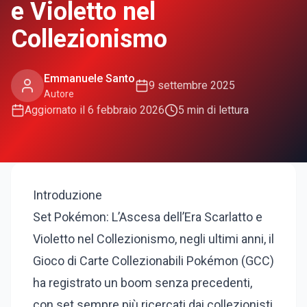
e Violetto nel
Collezionismo
Emmanuele Santo
9 settembre 2025
Autore
Aggiornato il
6 febbraio 2026
5
min di lettura
Introduzione
Set Pokémon: L’Ascesa dell’Era Scarlatto e
Violetto nel Collezionismo, negli ultimi anni, il
Gioco di Carte Collezionabili Pokémon (GCC)
ha registrato un boom senza precedenti,
con set sempre più ricercati dai collezionisti