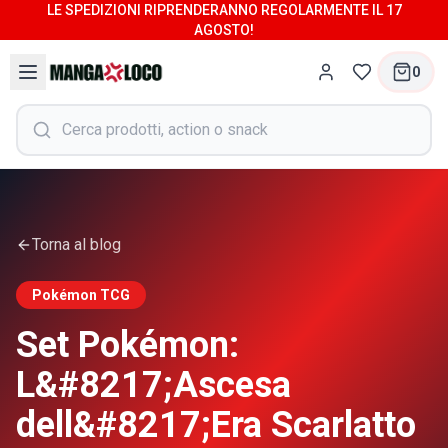
LE SPEDIZIONI RIPRENDERANNO REGOLARMENTE IL 17
AGOSTO!
0
Torna al blog
Pokémon TCG
Set Pokémon:
L&#8217;Ascesa
dell&#8217;Era Scarlatto