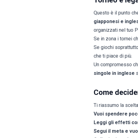
Torneo e lega
Questo è il punto che
giapponesi e ingle
organizzati nel tuo
Se in zona i tornei c
Se giochi soprattutt
che ti piace di più.
Un compromesso che
singole in inglese
s
Come decider
Ti riassumo la scelta
Vuoi spendere poco
Leggi gli effetti c
Segui il meta e vuo