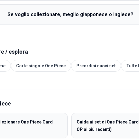
Se voglio collezionare, meglio giapponese o inglese?
e / esplora
ame
Carte singole One Piece
Preordini nuovi set
Tutte 
iece
llezionare One Piece Card
Guida ai set di One Piece Car
OP ai più recenti)