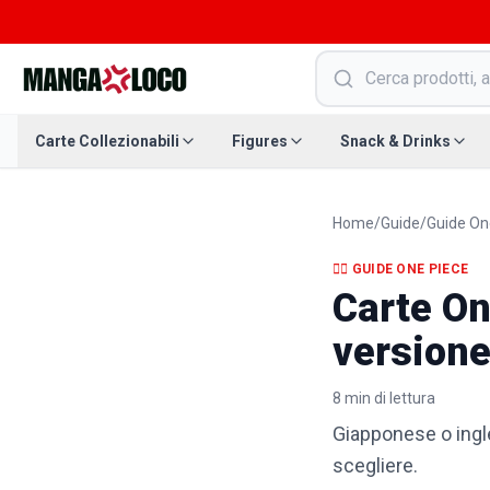
Carte Collezionabili
Figures
Snack & Drinks
Home
/
Guide
/
Guide On
🏴‍☠️
GUIDE ONE PIECE
Carte On
version
8
min di lettura
Giapponese o ingle
scegliere.