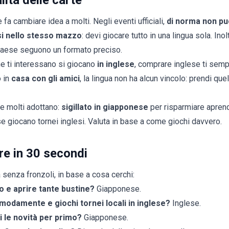
lità delle carte
 fa cambiare idea a molti. Negli eventi ufficiali,
di norma non pu
si nello stesso mazzo
: devi giocare tutto in una lingua sola. Inol
 Paese seguono un formato preciso.
he ti interessano si giocano
in inglese
, comprare inglese ti sempli
o in
casa con gli amici
, la lingua non ha alcun vincolo: prendi qu
 molti adottano:
sigillato in giapponese
per risparmiare aprend
e giocano tornei inglesi. Valuta in base a come giochi davvero.
e in 30 secondi
 senza fronzoli, in base a cosa cerchi:
 e aprire tante bustine?
Giapponese.
omodamente e giochi tornei locali in inglese?
Inglese.
i le novità per primo?
Giapponese.