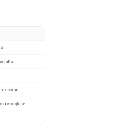
do
iù alto
lte scarse
ca in inglese