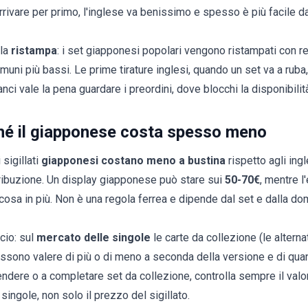
rrivare per primo, l'inglese va benissimo e spesso è più facile d
lla
ristampa
: i set giapponesi popolari vengono ristampati con rego
omuni più bassi. Le prime tirature inglesi, quando un set va a rub
anci vale la pena guardare i
preordini
, dove blocchi la disponibilit
hé il giapponese costa spesso meno
 sigillati
giapponesi costano meno a bustina
rispetto agli ingl
ribuzione. Un display giapponese può stare sui
50-70€
, mentre l
cosa in più. Non è una regola ferrea e dipende dal set e dalla do
cio: sul
mercato delle singole
le carte da collezione (le alterna
possono valere di più o di meno a seconda della versione e di quan
vendere o a completare set da collezione, controlla sempre il valo
 singole
, non solo il prezzo del sigillato.