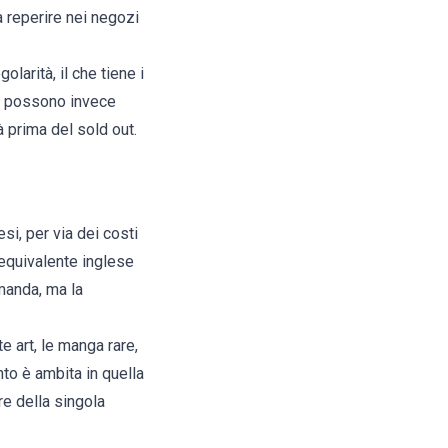
a reperire nei negozi
larità, il che tiene i
a, possono invece
à prima del sold out.
esi, per via dei costi
'equivalente inglese
manda, ma la
te art, le manga rare,
to è ambita in quella
re della singola