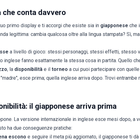
a che conta davvero
tuo primo display e ti accorgi che esiste sia in
giapponese
che 
nda legittima: cambia qualcosa oltre alla lingua stampata? Sì, ma
esse
a livello di gioco: stessi personaggi, stessi effetti, stesso 
 inglese fanno esattamente la stessa cosa in partita. Quello ch
zzo
, la
disponibilità
e il
torneo
a cui puoi partecipare con quelle
"madre", esce prima; quella inglese arriva dopo. Trovi entrambe
onibilità: il giapponese arriva prima
ppone. La versione internazionale in inglese esce mesi dopo, a 
sto ha due conseguenze pratiche:
ena escono
e seguire il meta più aggiornato, il giapponese ti dà