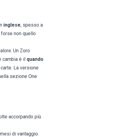
in
inglese
, spesso a
 forse non quello
valore. Un Zoro
e cambia è il
quando
 carte. La versione
 nella sezione
One
volte accorpando più
 mesi di vantaggio.