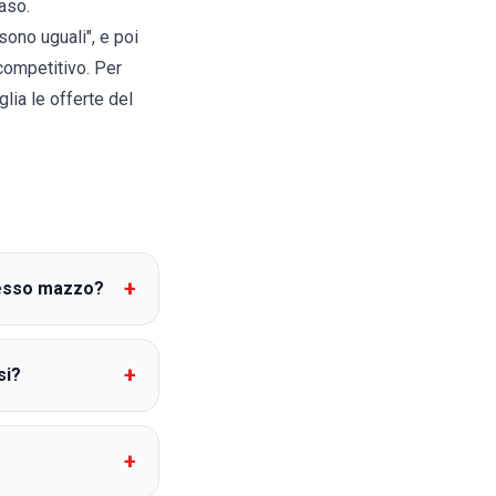
aso.
ono uguali", e poi
 competitivo. Per
glia le
offerte
del
+
tesso mazzo?
+
si?
+