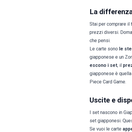
La differenz
Stai per comprare il 
prezzi diversi. Doma
che pensi.
Le carte sono
le st
giapponese e un Zoro
escono i set
, il
pre
giapponese è quella 
Piece Card Game
.
Uscite e disp
I set nascono in Gia
set giapponesi. Que
Se vuoi le carte
app