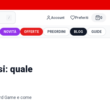
Account
Preferiti
0
/
NOVITÀ
OFFERTE
PREORDINI
BLOG
GUIDE
i: quale
 Card Game e come