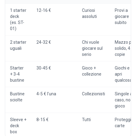
1 starter
12-16 €
Curiosi
Provi a
deck
assoluti
giocare
(es. ST-
subito
01)
2 starter
24-32 €
Chi vuole
Mazzo più
uguali
giocare sul
solido, 4
serio
copie
Starter
30-45 €
Gioco +
Giochi e
+ 3-4
collezione
apri
bustine
qualcosa
Bustine
4-5 € l'una
Collezionisti
Singole a
sciolte
caso, no
gioco
Sleeve +
8-15 €
Tutti
Proteggi le
deck
carte
box