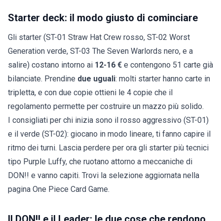
Starter deck: il modo giusto di cominciare
Gli starter (ST-01 Straw Hat Crew rosso, ST-02 Worst
Generation verde, ST-03 The Seven Warlords nero, e a
salire) costano intorno ai
12-16 €
e contengono 51 carte già
bilanciate. Prendine
due uguali
: molti starter hanno carte in
tripletta, e con due copie ottieni le 4 copie che il
regolamento permette per costruire un mazzo più solido.
I consigliati per chi inizia sono il rosso aggressivo (ST-01)
e il verde (ST-02): giocano in modo lineare, ti fanno capire il
ritmo dei turni. Lascia perdere per ora gli starter più tecnici
tipo Purple Luffy, che ruotano attorno a meccaniche di
DON!! e vanno capiti. Trovi la selezione aggiornata nella
pagina
One Piece Card Game
.
Il DON!! e il Leader: le due cose che rendono