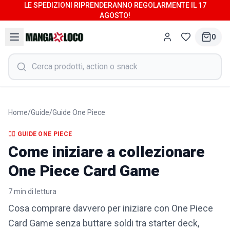
LE SPEDIZIONI RIPRENDERANNO REGOLARMENTE IL 17
AGOSTO!
0
Home
/
Guide
/
Guide One Piece
🏴‍☠️
GUIDE ONE PIECE
Come iniziare a collezionare
One Piece Card Game
7
min di lettura
Cosa comprare davvero per iniziare con One Piece
Card Game senza buttare soldi tra starter deck,