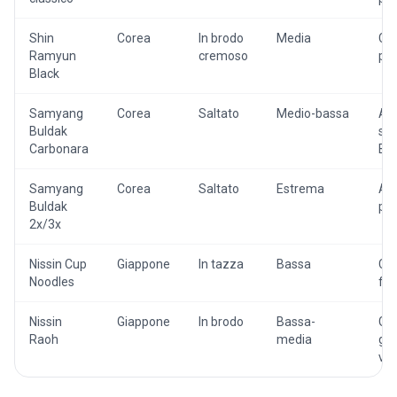
Shin
Corea
In brodo
Media
Chi
Ramyun
cremoso
più
Black
Samyang
Corea
Saltato
Medio-bassa
Ap
Buldak
sof
Carbonara
Bu
Samyang
Corea
Saltato
Estrema
Ama
Buldak
pic
2x/3x
Nissin Cup
Giappone
In tazza
Bassa
Co
Noodles
foo
Nissin
Giappone
In brodo
Bassa-
Gu
Raoh
media
gi
ver