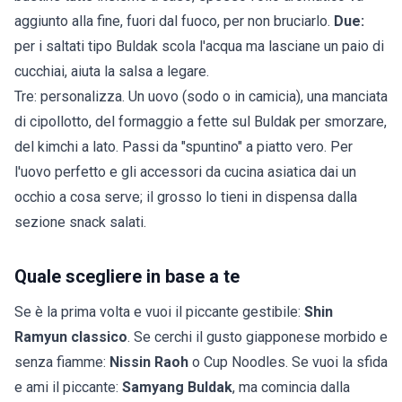
aggiunto alla fine, fuori dal fuoco, per non bruciarlo.
Due:
per i saltati tipo Buldak scola l'acqua ma lasciane un paio di
cucchiai, aiuta la salsa a legare.
Tre: personalizza. Un uovo (sodo o in camicia), una manciata
di cipollotto, del formaggio a fette sul Buldak per smorzare,
del kimchi a lato. Passi da "spuntino" a piatto vero. Per
l'uovo perfetto e gli accessori da cucina asiatica dai un
occhio a cosa serve; il grosso lo tieni in dispensa dalla
sezione
snack salati
.
Quale scegliere in base a te
Se è la prima volta e vuoi il piccante gestibile:
Shin
Ramyun classico
. Se cerchi il gusto giapponese morbido e
senza fiamme:
Nissin Raoh
o Cup Noodles. Se vuoi la sfida
e ami il piccante:
Samyang Buldak
, ma comincia dalla