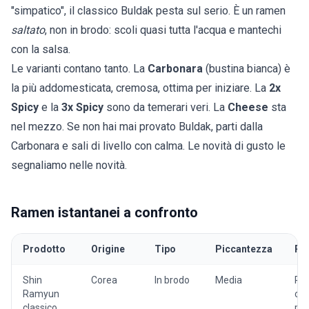
"simpatico", il classico Buldak pesta sul serio. È un ramen
saltato
, non in brodo: scoli quasi tutta l'acqua e mantechi
con la salsa.
Le varianti contano tanto. La
Carbonara
(bustina bianca) è
la più addomesticata, cremosa, ottima per iniziare. La
2x
Spicy
e la
3x Spicy
sono da temerari veri. La
Cheese
sta
nel mezzo. Se non hai mai provato Buldak, parti dalla
Carbonara e sali di livello con calma. Le novità di gusto le
segnaliamo nelle
novità
.
Ramen istantanei a confronto
Prodotto
Origine
Tipo
Piccantezza
Per
Shin
Corea
In brodo
Media
Pri
Ramyun
col
classico
pic