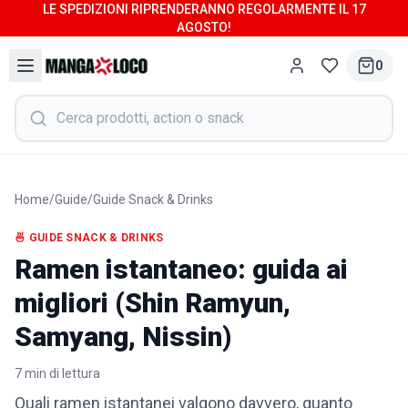
LE SPEDIZIONI RIPRENDERANNO REGOLARMENTE IL 17
AGOSTO!
0
Home
/
Guide
/
Guide Snack & Drinks
🍜
GUIDE SNACK & DRINKS
Ramen istantaneo: guida ai
migliori (Shin Ramyun,
Samyang, Nissin)
7
min di lettura
Quali ramen istantanei valgono davvero, quanto