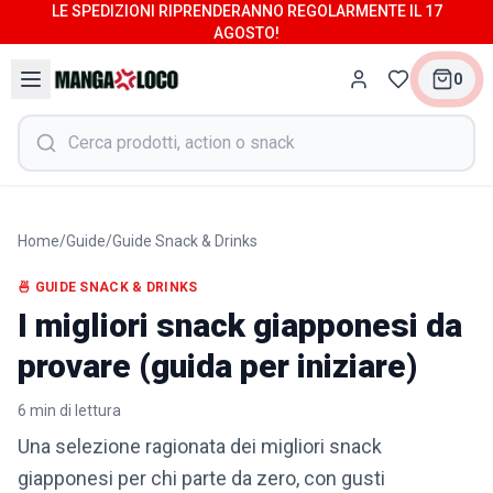
LE SPEDIZIONI RIPRENDERANNO REGOLARMENTE IL 17
AGOSTO!
0
Home
/
Guide
/
Guide Snack & Drinks
🍜
GUIDE SNACK & DRINKS
I migliori snack giapponesi da
provare (guida per iniziare)
6
min di lettura
Una selezione ragionata dei migliori snack
giapponesi per chi parte da zero, con gusti