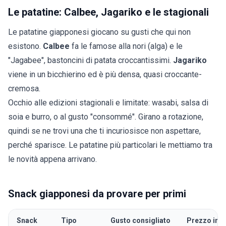
Le patatine: Calbee, Jagariko e le stagionali
Le patatine giapponesi giocano su gusti che qui non
esistono.
Calbee
fa le famose alla nori (alga) e le
"Jagabee", bastoncini di patata croccantissimi.
Jagariko
viene in un bicchierino ed è più densa, quasi croccante-
cremosa.
Occhio alle edizioni stagionali e limitate: wasabi, salsa di
soia e burro, o al gusto "consommé". Girano a rotazione,
quindi se ne trovi una che ti incuriosisce non aspettare,
perché sparisce. Le patatine più particolari le mettiamo tra
le
novità
appena arrivano.
Snack giapponesi da provare per primi
Snack
Tipo
Gusto consigliato
Prezzo indi