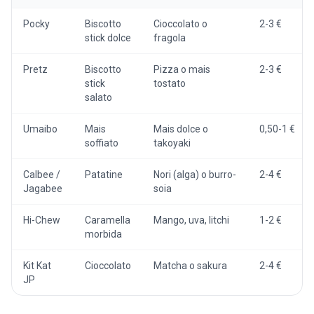
Pocky
Biscotto
Cioccolato o
2-3 €
stick dolce
fragola
Pretz
Biscotto
Pizza o mais
2-3 €
stick
tostato
salato
Umaibo
Mais
Mais dolce o
0,50-1 €
soffiato
takoyaki
Calbee /
Patatine
Nori (alga) o burro-
2-4 €
Jagabee
soia
Hi-Chew
Caramella
Mango, uva, litchi
1-2 €
morbida
Kit Kat
Cioccolato
Matcha o sakura
2-4 €
JP