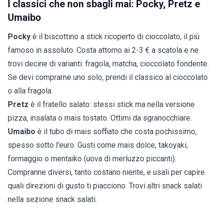
I classici che non sbagli mai: Pocky, Pretz e
Umaibo
Pocky
è il biscottino a stick ricoperto di cioccolato, il più
famoso in assoluto. Costa attorno ai 2-3 € a scatola e ne
trovi decine di varianti: fragola, matcha, cioccolato fondente.
Se devi comprarne uno solo, prendi il classico al cioccolato
o alla fragola.
Pretz
è il fratello salato: stessi stick ma nella versione
pizza, insalata o mais tostato. Ottimi da sgranocchiare.
Umaibo
è il tubo di mais soffiato che costa pochissimo,
spesso sotto l'euro. Gusti come mais dolce, takoyaki,
formaggio o mentaiko (uova di merluzzo piccanti).
Compranne diversi, tanto costano niente, e usali per capire
quali direzioni di gusto ti piacciono. Trovi altri snack salati
nella sezione
snack salati
.