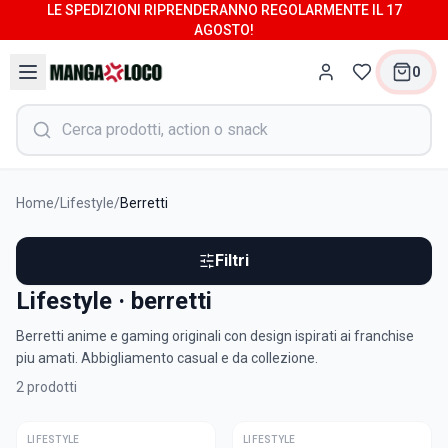
LE SPEDIZIONI RIPRENDERANNO REGOLARMENTE IL 17
AGOSTO!
0
Home
/
Lifestyle
/
Berretti
Filtri
Lifestyle · berretti
Berretti anime e gaming originali con design ispirati ai franchise
piu amati. Abbigliamento casual e da collezione.
2
prodotti
LIFESTYLE
ULTIME
LIFESTYLE