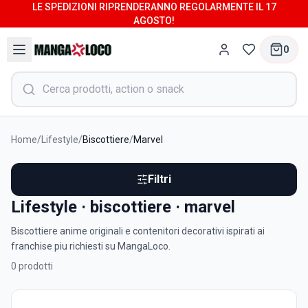
LE SPEDIZIONI RIPRENDERANNO REGOLARMENTE IL 17
AGOSTO!
0
Home
/
Lifestyle
/
Biscottiere
/
Marvel
Filtri
Lifestyle · biscottiere · marvel
Biscottiere anime originali e contenitori decorativi ispirati ai
franchise piu richiesti su MangaLoco.
0
prodotti