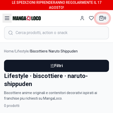
LE SPEDIZIONI RIPRENDERANNO REGOLARMENTE IL 17
AGOSTO!
0
Home
/
Lifestyle
/
Biscottiere
/
Naruto Shippuden
Filtri
Lifestyle · biscottiere · naruto-
shippuden
Biscottiere anime originali e contenitori decorativi ispirati ai
franchise piu richiesti su MangaLoco.
0
prodotti