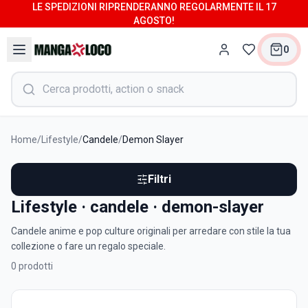
LE SPEDIZIONI RIPRENDERANNO REGOLARMENTE IL 17
AGOSTO!
0
Home
/
Lifestyle
/
Candele
/
Demon Slayer
Filtri
Lifestyle · candele · demon-slayer
Candele anime e pop culture originali per arredare con stile la tua
collezione o fare un regalo speciale.
0
prodotti