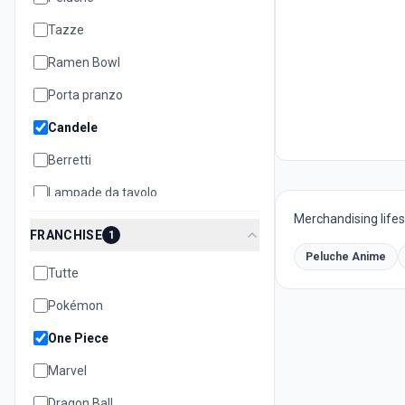
Tazze
Ramen Bowl
Porta pranzo
Candele
Berretti
Lampade da tavolo
Merchandising lifest
Cuscini
FRANCHISE
1
Teiere
Peluche Anime
Tutte
Biscottiere
Pokémon
Set oggetti
One Piece
Quaderni e notebook
Marvel
Dragon Ball