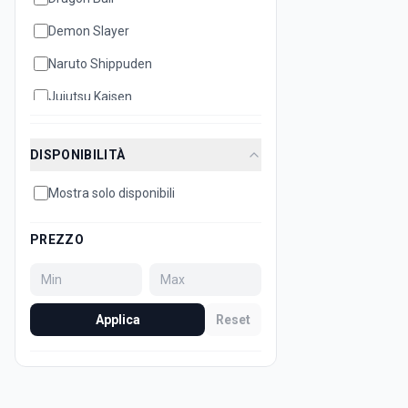
Demon Slayer
Naruto Shippuden
Jujutsu Kaisen
Disney
DISPONIBILITÀ
Hello Kitty
Mostra solo disponibili
Bleach
Attack on Titan
PREZZO
Dan Da Dan
Minecraft
Applica
Reset
Sonic
Super Mario
Death Note