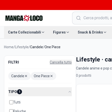
Carte Collezionabili
Figures
Snack & Drinks
Home
/
Lifestyle
/
Candele
/
One Piece
Lifestyle · c
FILTRI
Cancella tutto
Candele anime e pop cul
0
prodotti
Candele
One Piece
TIPO
1
Tutti
Peluche