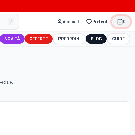
Account
Preferiti
0
/
NOVITÀ
OFFERTE
PREORDINI
BLOG
GUIDE
peciale.