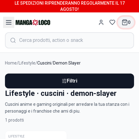
LE SPEDIZIONI RIPRENDERANNO REGOLARMENTE IL 17
AGOSTO!
0
Home
/
Lifestyle
/
Cuscini
/
Demon Slayer
Filtri
Lifestyle · cuscini · demon-slayer
Cuscini anime e gaming originali per arredare la tua stanza con i
personaggi e i franchise che ami di piu.
1
prodotti
LIFESTYLE