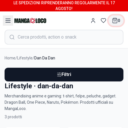
LE SPEDIZIONI RIPRENDERANNO REGOLARMENTE IL 17
AGOSTO!
0
Home
/
Lifestyle
/
Dan Da Dan
Filtri
Lifestyle · dan-da-dan
Merchandising anime e gaming: t-shirt, felpe, peluche, gadget.
Dragon Ball, One Piece, Naruto, Pokémon. Prodotti ufficiali su
MangaLoco.
3
prodotti