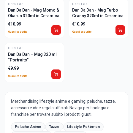
LIFESTYLE
ULTIME
LIFESTYLE
ULTIME
Dan Da Dan - Mug Momo &
Dan Da Dan - Mug Turbo
Okarun 320ml in Ceramica
Granny 320ml in Ceramica
€
10.99
€
10.99
Quasi esaurito
Quasi esaurito
LIFESTYLE
ULTIME
Dan Da Dan – Mug 320 ml
“Portraits”
€
9.99
Quasi esaurito
Merchandising lifestyle anime e gaming: peluche, tazze,
accessori e idee regalo ufficiali. Naviga per tipologia o
franchise per trovare subito i prodotti giusti.
Peluche Anime
Tazze
Lifestyle Pokémon