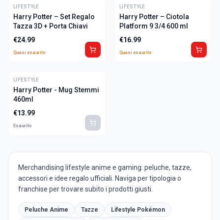
LIFESTYLE
ULTIME
LIFESTYLE
ULTIME
Harry Potter – Set Regalo
Harry Potter – Ciotola
Tazza 3D + Porta Chiavi
Platform 9 3/4 600 ml
€
24.99
€
16.99
Quasi esaurito
Quasi esaurito
LIFESTYLE
Harry Potter - Mug Stemmi
460ml
€
13.99
Esaurito
Merchandising lifestyle anime e gaming: peluche, tazze,
accessori e idee regalo ufficiali. Naviga per tipologia o
franchise per trovare subito i prodotti giusti.
Peluche Anime
Tazze
Lifestyle Pokémon