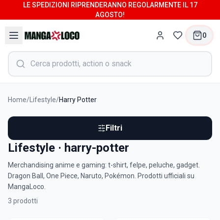
LE SPEDIZIONI RIPRENDERANNO REGOLARMENTE IL 17
AGOSTO!
0
Home
/
Lifestyle
/
Harry Potter
Filtri
Lifestyle · harry-potter
Merchandising anime e gaming: t-shirt, felpe, peluche, gadget.
Dragon Ball, One Piece, Naruto, Pokémon. Prodotti ufficiali su
MangaLoco.
3
prodotti