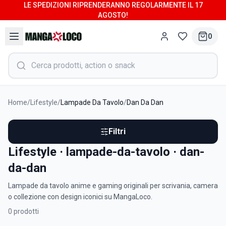
LE SPEDIZIONI RIPRENDERANNO REGOLARMENTE IL 17
AGOSTO!
0
Home
/
Lifestyle
/
Lampade Da Tavolo
/
Dan Da Dan
Filtri
Lifestyle · lampade-da-tavolo · dan-
da-dan
Lampade da tavolo anime e gaming originali per scrivania, camera
o collezione con design iconici su MangaLoco.
0
prodotti