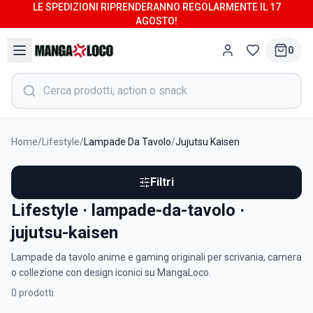
LE SPEDIZIONI RIPRENDERANNO REGOLARMENTE IL 17
AGOSTO!
0
Home
/
Lifestyle
/
Lampade Da Tavolo
/
Jujutsu Kaisen
Filtri
Lifestyle · lampade-da-tavolo ·
jujutsu-kaisen
Lampade da tavolo anime e gaming originali per scrivania, camera
o collezione con design iconici su MangaLoco.
0
prodotti