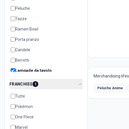
Peluche
Tazze
Ramen Bowl
Porta pranzo
Candele
Berretti
Lampade da tavolo
Merchandising lifest
Cuscini
FRANCHISE
1
Peluche Anime
Teiere
Tutte
Biscottiere
Pokémon
Set oggetti
One Piece
Quaderni e notebook
Marvel