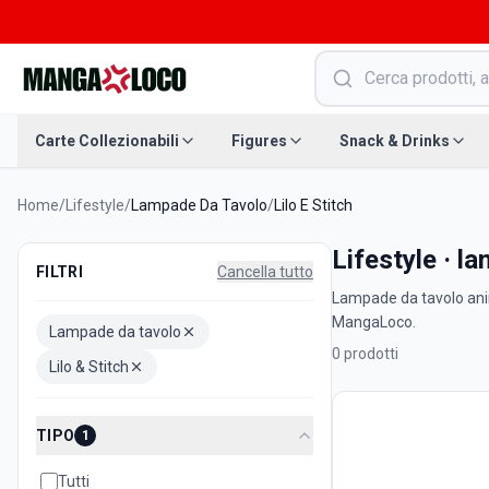
Carte Collezionabili
Figures
Snack & Drinks
Home
/
Lifestyle
/
Lampade Da Tavolo
/
Lilo E Stitch
Lifestyle · l
FILTRI
Cancella tutto
Lampade da tavolo anim
MangaLoco.
Lampade da tavolo
0
prodotti
Lilo & Stitch
TIPO
1
Tutti