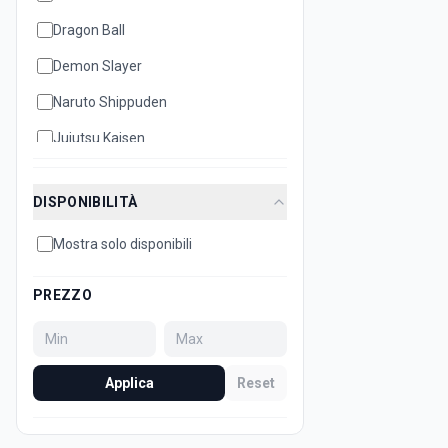
Dragon Ball
Demon Slayer
Naruto Shippuden
Jujutsu Kaisen
Disney
DISPONIBILITÀ
Hello Kitty
Mostra solo disponibili
Bleach
Attack on Titan
PREZZO
Dan Da Dan
Minecraft
Applica
Reset
Sonic
Super Mario