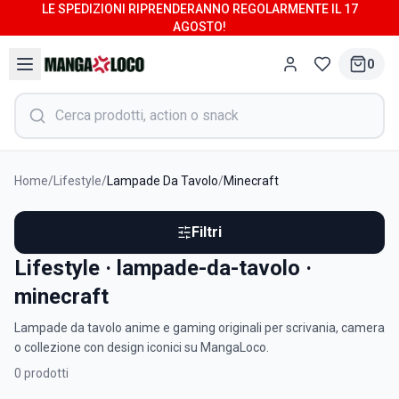
LE SPEDIZIONI RIPRENDERANNO REGOLARMENTE IL 17
AGOSTO!
0
Home
/
Lifestyle
/
Lampade Da Tavolo
/
Minecraft
Filtri
Lifestyle · lampade-da-tavolo ·
minecraft
Lampade da tavolo anime e gaming originali per scrivania, camera
o collezione con design iconici su MangaLoco.
0
prodotti