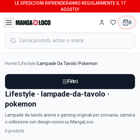
LE SPEDIZIONI RIPRENDERANNO REGOLARMENTE IL 17
AGOSTO!
0
Home
/
Lifestyle
/
Lampade Da Tavolo
/
Pokemon
Filtri
Lifestyle · lampade-da-tavolo ·
pokemon
Lampade da tavolo anime e gaming originali per scrivania, camera
o collezione con design iconici su MangaLoco.
0
prodotti