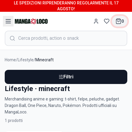
LE SPEDIZIONI RIPRENDERANNO REGOLARMENTE IL 17
AGOSTO!
0
Home
/
Lifestyle
/
Minecraft
Filtri
Lifestyle · minecraft
Merchandising anime e gaming: t-shirt, felpe, peluche, gadget.
Dragon Ball, One Piece, Naruto, Pokémon. Prodotti ufficiali su
MangaLoco.
1
prodotti