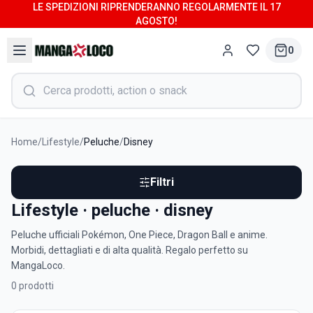
LE SPEDIZIONI RIPRENDERANNO REGOLARMENTE IL 17
AGOSTO!
0
Home
/
Lifestyle
/
Peluche
/
Disney
Filtri
Lifestyle · peluche · disney
Peluche ufficiali Pokémon, One Piece, Dragon Ball e anime.
Morbidi, dettagliati e di alta qualità. Regalo perfetto su
MangaLoco.
0
prodotti