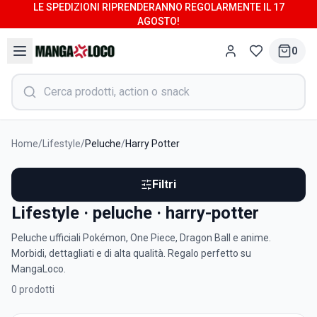
LE SPEDIZIONI RIPRENDERANNO REGOLARMENTE IL 17
AGOSTO!
0
Home
/
Lifestyle
/
Peluche
/
Harry Potter
Filtri
Lifestyle · peluche · harry-potter
Peluche ufficiali Pokémon, One Piece, Dragon Ball e anime.
Morbidi, dettagliati e di alta qualità. Regalo perfetto su
MangaLoco.
0
prodotti