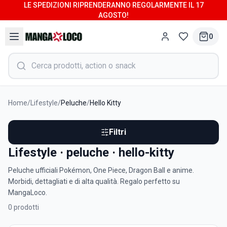
LE SPEDIZIONI RIPRENDERANNO REGOLARMENTE IL 17
AGOSTO!
0
Home
/
Lifestyle
/
Peluche
/
Hello Kitty
Filtri
Lifestyle · peluche · hello-kitty
Peluche ufficiali Pokémon, One Piece, Dragon Ball e anime.
Morbidi, dettagliati e di alta qualità. Regalo perfetto su
MangaLoco.
0
prodotti