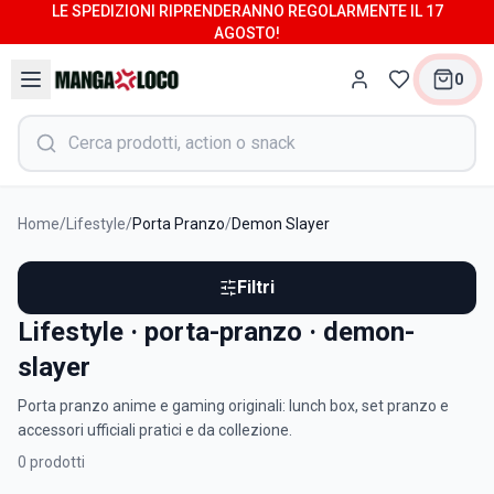
LE SPEDIZIONI RIPRENDERANNO REGOLARMENTE IL 17
AGOSTO!
0
Home
/
Lifestyle
/
Porta Pranzo
/
Demon Slayer
Filtri
Lifestyle · porta-pranzo · demon-
slayer
Porta pranzo anime e gaming originali: lunch box, set pranzo e
accessori ufficiali pratici e da collezione.
0
prodotti