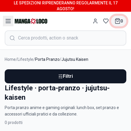
LE SPEDIZIONI RIPRENDERANNO REGOLARMENTE IL 17
AGOSTO!
0
Home
/
Lifestyle
/
Porta Pranzo
/
Jujutsu Kaisen
Filtri
Lifestyle · porta-pranzo · jujutsu-
kaisen
Porta pranzo anime e gaming originali: lunch box, set pranzo e
accessori ufficiali pratici e da collezione.
0
prodotti