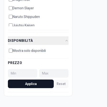
Demon Slayer
Naruto Shippuden
Jujutsu Kaisen
Disney
DISPONIBILITÀ
Hello Kitty
Mostra solo disponibili
Bleach
Attack on Titan
PREZZO
Dan Da Dan
Minecraft
Applica
Reset
Sonic
Super Mario
Death Note