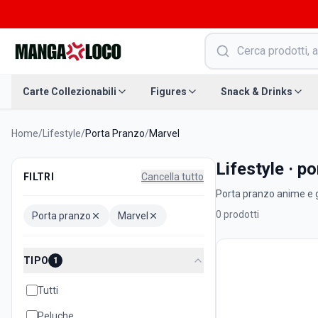
Carte Collezionabili
Figures
Snack & Drinks
Home
/
Lifestyle
/
Porta Pranzo
/
Marvel
Lifestyle · p
FILTRI
Cancella tutto
Porta pranzo anime e ga
0
prodotti
Porta pranzo
Marvel
TIPO
1
Tutti
Peluche