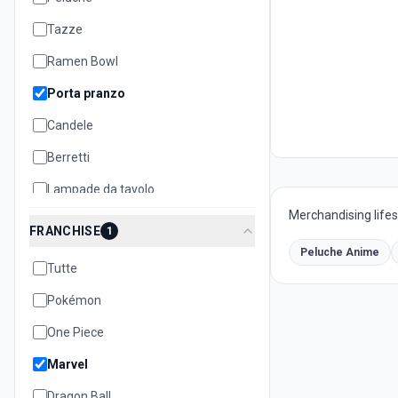
Tazze
Ramen Bowl
Porta pranzo
Candele
Berretti
Lampade da tavolo
Merchandising lifest
Cuscini
FRANCHISE
1
Teiere
Peluche Anime
Tutte
Biscottiere
Pokémon
Set oggetti
One Piece
Quaderni e notebook
Marvel
Dragon Ball