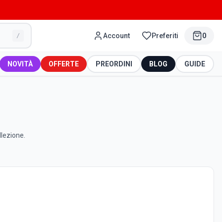
Account
Preferiti
0
/
NOVITÀ
OFFERTE
PREORDINI
BLOG
GUIDE
llezione.